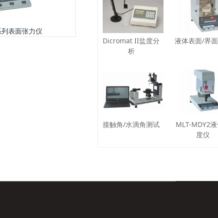
ZY系列表面张力仪
Dicromat II盐度分
液体表面/界
析
接触角/水滴角测试
MLT-MDY2
度仪