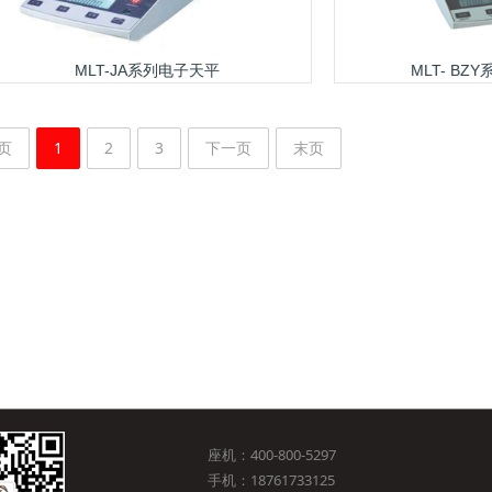
MLT-JA系列电子天平
MLT- B
页
1
2
3
下一页
末页
座机：400-800-5297
手机：18761733125