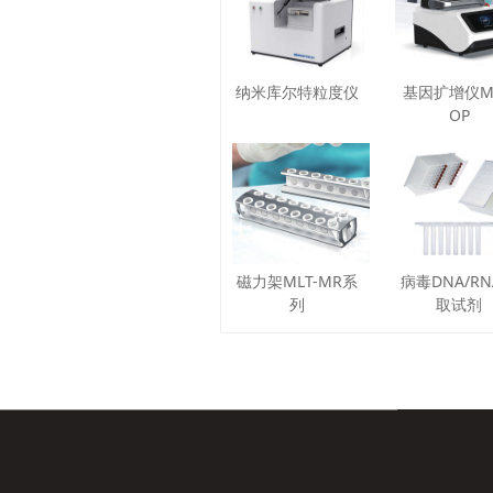
纳米库尔特粒度仪
基因扩增仪ML
OP
磁力架MLT-MR系
病毒DNA/R
列
取试剂